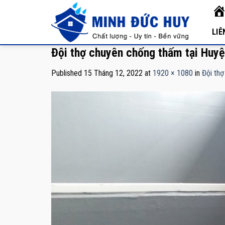
Skip
TR
to
CH
content
LIÊ
Đội thợ chuyên chống thấm tại Huyệ
Published
15 Tháng 12, 2022
at
1920 × 1080
in
Đội th