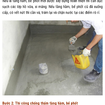
Nếu là tầng hầm, bể phốt mới được xây dựng hoàn thiện thì cần đục
sạch các lớp hồ vữa, xi măng. Nếu tầng hầm, bể phốt cũ đã xuống
cấp, có vết nứt thì cần vá, trám lại và chặn nước tại các điểm rò rỉ.
Bước 2: Thi công chống thấm tầng hầm, bể phốt