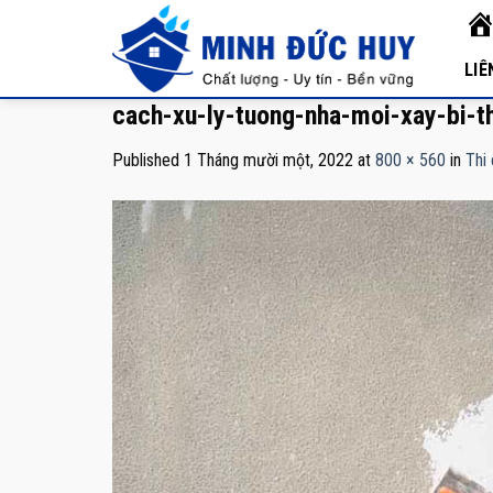
Skip
TR
to
CH
content
LIÊ
cach-xu-ly-tuong-nha-moi-xay-bi-
Published
1 Tháng mười một, 2022
at
800 × 560
in
Thi