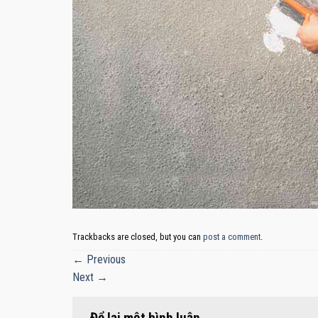
Trackbacks are closed, but you can
post a comment
.
←
Previous
Next
→
Để lại một bình luận