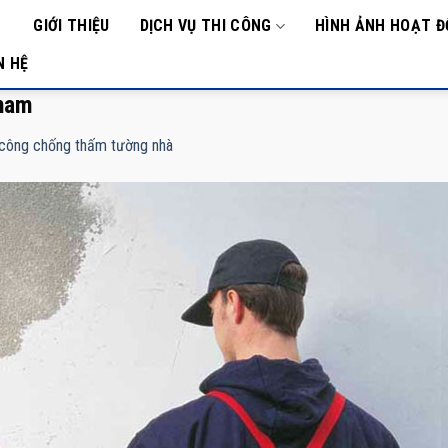
GIỚI THIỆU
DỊCH VỤ THI CÔNG
HÌNH ẢNH HOẠT 
ANG
Ủ
N HỆ
tham
 công chống thấm tường nhà