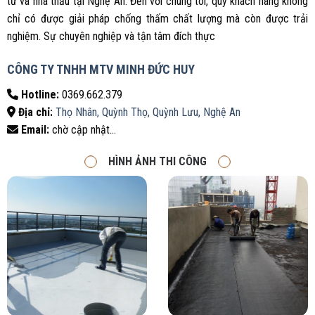
tư và nhà thầu tại Nghệ An. Đến với chúng tôi, quý khách hàng không
chỉ có được giải pháp chống thấm chất lượng mà còn được trải
nghiệm. Sự chuyên nghiệp và tận tâm đích thực
CÔNG TY TNHH MTV MINH ĐỨC HUY
Hotline:
0369.662.379
Địa chỉ:
Thọ Nhân, Quỳnh Thọ, Quỳnh Lưu, Nghệ An
Email:
chờ cập nhật…
HÌNH ẢNH THI CÔNG