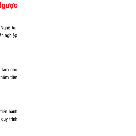
 Ngược
 Nghệ An.
yên nghiệp
n tâm cho
thấm tiên
 tiến hành
quy trình