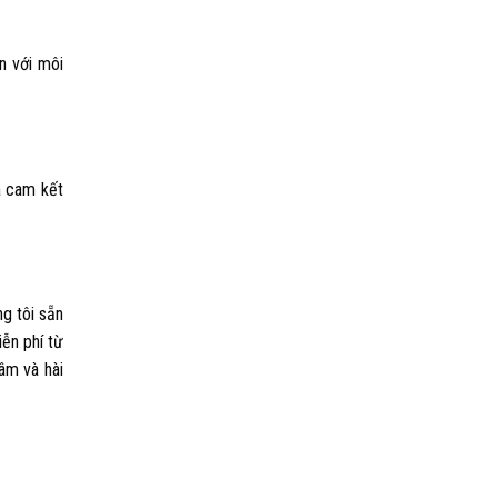
n với môi
à cam kết
g tôi sẵn
ễn phí từ
âm và hài